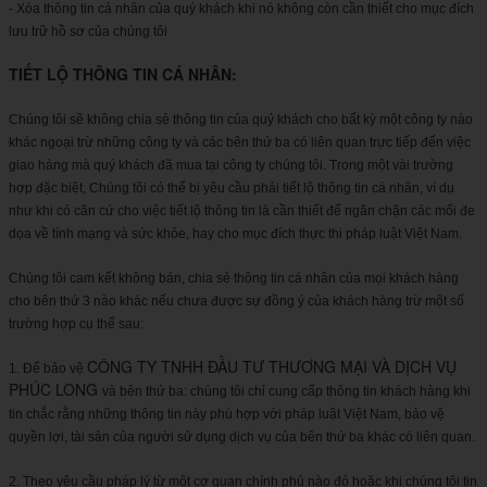
- Xóa thông tin cá nhân của quý khách khi nó không còn cần thiết cho mục đích
lưu trữ hồ sơ của chúng tôi
TIẾT LỘ THÔNG TIN CÁ NHÂN:
Chúng tôi sẽ không chia sẻ thông tin của quý khách cho bất kỳ một công ty nào
khác ngoại trừ những công ty và các bên thứ ba có liên quan trực tiếp đến việc
giao hàng mà quý khách đã mua tại công ty chúng tôi. Trong một vài trường
hợp đặc biệt, Chúng tôi có thể bị yêu cầu phải tiết lộ thông tin cá nhân, ví dụ
như khi có căn cứ cho việc tiết lộ thông tin là cần thiết để ngăn chặn các mối đe
dọa về tính mạng và sức khỏe, hay cho mục đích thực thi pháp luật Việt Nam.
Chúng tôi cam kết không bán, chia sẻ thông tin cá nhân của mọi khách hàng
cho bên thứ 3 nào khác nếu chưa được sự đồng ý của khách hàng trừ một số
trường hợp cụ thể sau:
CÔNG TY TNHH ĐẦU TƯ THƯƠNG MẠI VÀ DỊCH VỤ
1. Để bảo vệ
PHÚC LONG
và bên thứ ba: chúng tôi chỉ cung cấp thông tin khách hàng khi
tin chắc rằng những thông tin này phù hợp với pháp luật Việt Nam, bảo vệ
quyền lợi, tài sản của người sử dụng dịch vụ của bên thứ ba khác có liên quan.
2. Theo yêu cầu pháp lý từ một cơ quan chính phủ nào đó hoặc khi chúng tôi tin