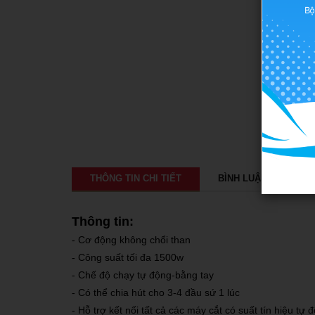
THÔNG TIN CHI TIẾT
BÌNH LUẬN
Thông tin:
- Cơ động không chổi than
- Công suất tối đa 1500w
- Chế độ chạy tự động-bằng tay
- Có thể chia hút cho 3-4 đầu sứ 1 lúc
- Hỗ trợ kết nối tất cả các máy cắt có suất tín hiệu tự 