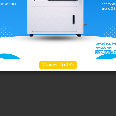
Bảo hành:
Giao hàng:
Miễn phí giao hàng và lắp đặt toàn quốc
Tình trạng:
Còn Hàng
LIÊN HỆ BÁO GIÁ
Xem chi tiết tại đây
động