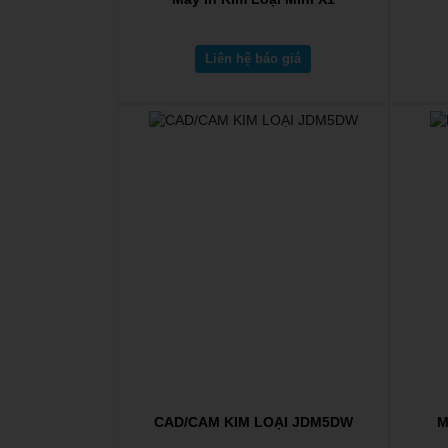
Liên hệ báo giá
CAD/CAM KIM LOẠI JDM5DW
M