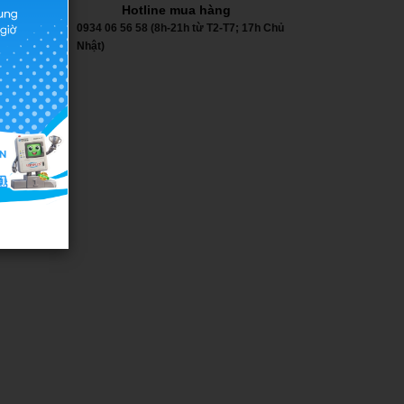
Hotline mua hàng
0934 06 56 58 (8h-21h từ T2-T7; 17h Chủ
Nhật)