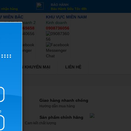
G
BẢO HÀNH
i nhận hàng
Bảo Hành Siêu Tốc 48h
Ự MIỀN BẮC
KHU VỰC MIỀN NAM
oanh 1
Kinh doanh 2
Kinh doanh
65658
0934065658
0908736056
Y
TIN KHUYẾN MẠI
LIÊN HỆ
Giao hàng nhanh chóng
Hướng dẫn mua hàng
Sản phẩm chính hãng
Cam kết chất lượng