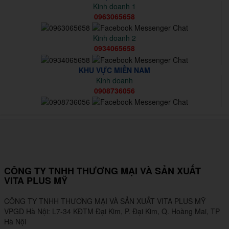
t
Kinh doanh 1
g
0963065658
i
l
o
Kinh doanh 2
0934065658
e
n
n
KHU VỰC MIỀN NAM
Kinh doanh
a
0908736056
v
i
g
a
CÔNG TY TNHH THƯƠNG MẠI VÀ SẢN XUẤT
t
VITA PLUS MỸ
i
CÔNG TY TNHH THƯƠNG MẠI VÀ SẢN XUẤT VITA PLUS MỸ
o
VPGD Hà Nội: L7-34 KĐTM Đại Kim, P. Đại Kim, Q. Hoàng Mai, TP
Hà Nội
n