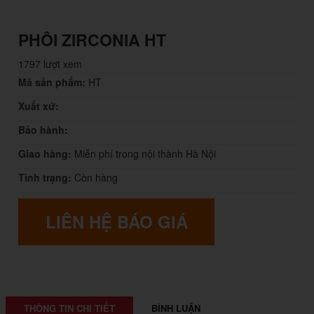
t
i
PHÔI ZIRCONIA HT
o
1797 lượt xem
n
Mã sản phẩm:
HT
Xuất xứ:
Bảo hành:
Giao hàng:
Miễn phí trong nội thành Hà Nội
Tình trạng:
Còn hàng
LIÊN HỆ BÁO GIÁ
THÔNG TIN CHI TIẾT
BÌNH LUẬN